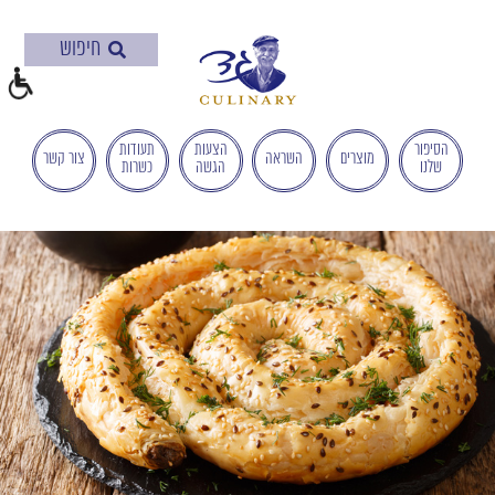
בְּאֲתָר
זֶה
מֻפְעֶלֶת
מַעֲרֶכֶת
"המרכז
הישראלי
הסיפור
הצעות
תעודות
מוצרים
השראה
צור קשר
שלנו
הגשה
כשרות
לְהַנְגָּשָׁת
אָתָרִים".
הַמְּסַיַּעַת
לִנְגִישׁוּת
הָאֲתָר.
לִפְתִיחַת
תַּפְרִיט
הֵנְּגִישׁוּת
לְחַץ
ALT+0