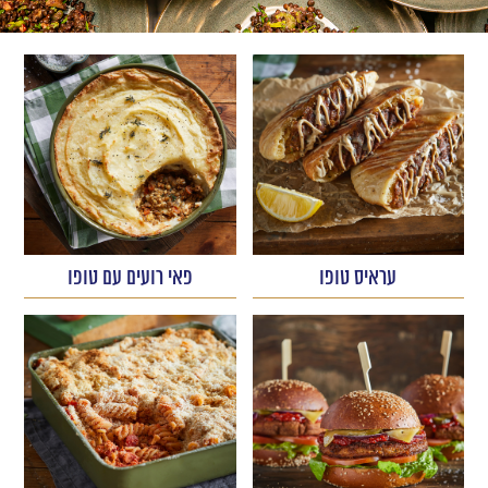
עראיס טופו
פאי רועים עם טופו