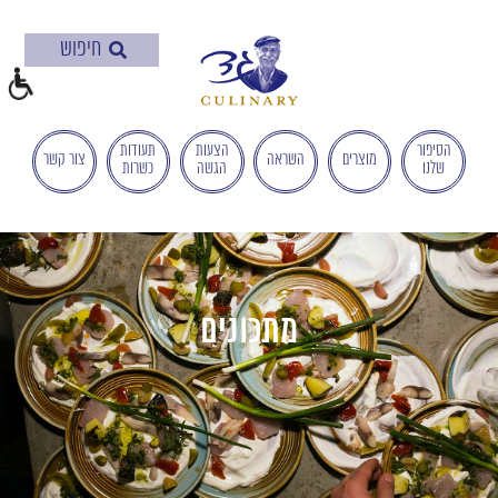
בְּאֲתָר
זֶה
מֻפְעֶלֶת
מַעֲרֶכֶת
"המרכז
הישראלי
הסיפור
הצעות
תעודות
מוצרים
השראה
צור קשר
שלנו
הגשה
כשרות
לְהַנְגָּשָׁת
אָתָרִים".
הַמְּסַיַּעַת
לִנְגִישׁוּת
הָאֲתָר.
לִפְתִיחַת
מתכונים
תַּפְרִיט
הֵנְּגִישׁוּת
לְחַץ
ALT+0