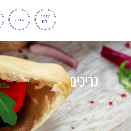
בְּאֲתָר
זֶה
מֻפְעֶלֶת
הסיפור
מוצרים
שלנו
מַעֲרֶכֶת
"המרכז
הישראלי
לְהַנְגָּשָׁת
אָתָרִים".
הַמְּסַיַּעַת
לִנְגִישׁוּת
הָאֲתָר.
כריכים
לִפְתִיחַת
תַּפְרִיט
הֵנְּגִישׁוּת
לְחַץ
ALT+0