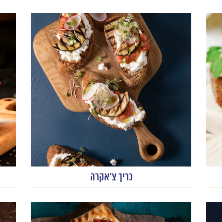
כריך צ'אקרה