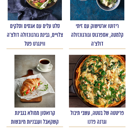
ריזוטו ארטישוק עם זיתי
סלט עלים עם אגסים וסלקים
קלמטה, אספרגוס וגורגונזולה
צלויים, גבינת גורגונזולה דולצ'ה
דולצ'ה
ווינגרט פטל
פריטטה של בטטה, עשבי תיבול
קרואסון ממולא בגבינת
וגרנה פדנו
קשקאבל ועגבניות מיובשות