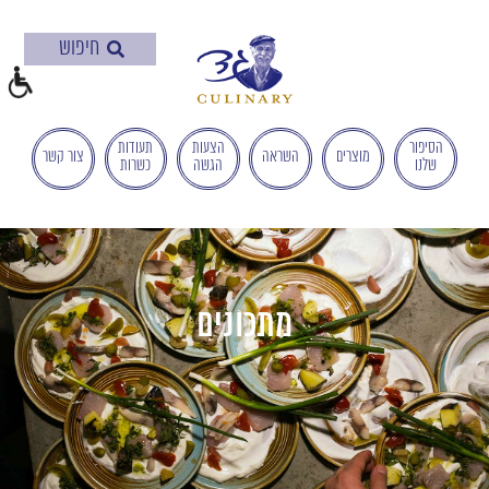
בְּאֲתָר
זֶה
מֻפְעֶלֶת
מַעֲרֶכֶת
"המרכז
הישראלי
הסיפור
הצעות
תעודות
מוצרים
השראה
צור קשר
שלנו
הגשה
כשרות
לְהַנְגָּשָׁת
אָתָרִים".
הַמְּסַיַּעַת
לִנְגִישׁוּת
הָאֲתָר.
לִפְתִיחַת
מתכונים
תַּפְרִיט
הֵנְּגִישׁוּת
לְחַץ
ALT+0