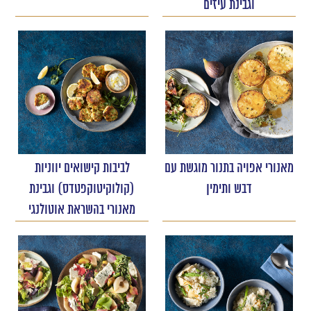
וגבינת עיזים
מאנורי אפויה בתנור מוגשת עם
לביבות קישואים יווניות
דבש ותימין
(קולוקיטוקפטדס) וגבינת
מאנורי בהשראת אוטולנגי