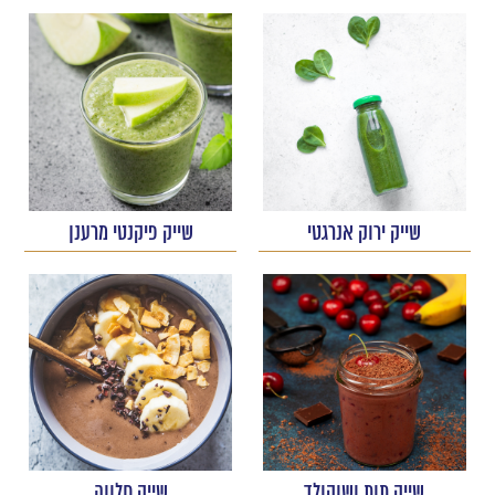
שייק ירוק אנרגטי
שייק פיקנטי מרענן
שייק תות ושוקולד
שייק חלווה