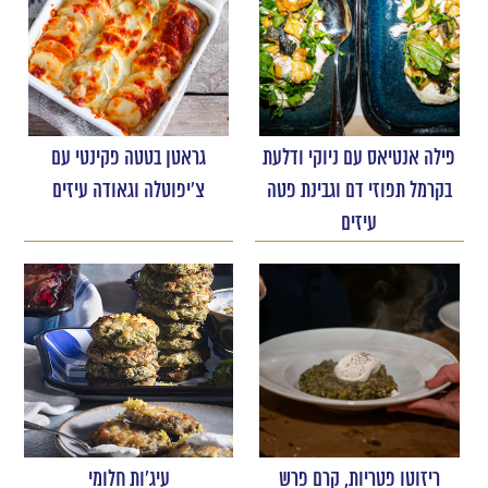
פילה אנטיאס עם ניוקי ודלעת
גראטן בטטה פקינטי עם
בקרמל תפוזי דם וגבינת פטה
צ'יפוטלה וגאודה עיזים
עיזים
ריזוטו פטריות, קרם פרש
עיג'ות חלומי