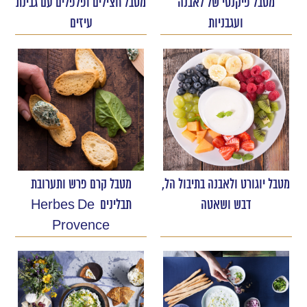
מטבל פיקנטי של לאבנה
מטבל חצילים ופלפלים עם גבינת
ועגבניות
עיזים
מטבל יוגורט ולאבנה בתיבול הל,
מטבל קרם פרש ותערובת
דבש ושאטה
תבלינים Herbes De
Provence