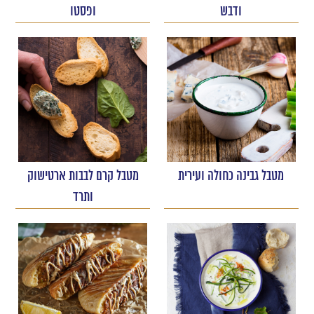
ודבש
ופסטו
מטבל גבינה כחולה ועירית
מטבל קרם לבבות ארטישוק
ותרד