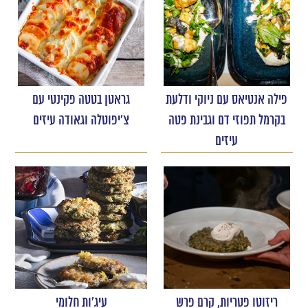
פילה אנטיאס עם ניוקי ודלעת
גראטן בטטה פקינטי עם
בקרמל תפוזי דם וגבינת פטה
צ'יפוטלה וגאודה עיזים
עיזים
ריזוטו פטריות, קרם פרש
עיג'ות חלומי