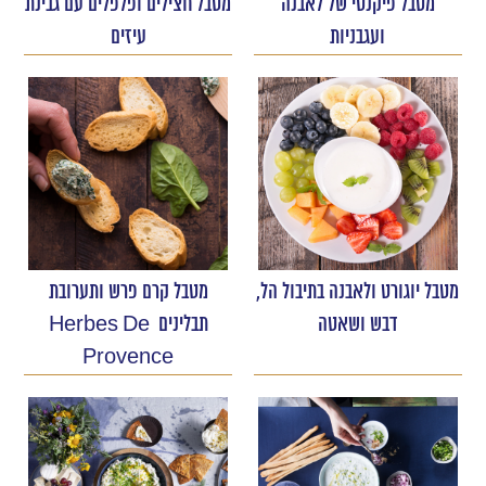
מטבל פיקנטי של לאבנה
מטבל חצילים ופלפלים עם גבינת
ועגבניות
עיזים
מטבל יוגורט ולאבנה בתיבול הל,
מטבל קרם פרש ותערובת
דבש ושאטה
תבלינים Herbes De
Provence