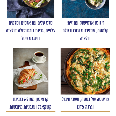
ריזוטו ארטישוק עם זיתי
סלט עלים עם אגסים וסלקים
קלמטה, אספרגוס וגורגונזולה
צלויים, גבינת גורגונזולה דולצ'ה
דולצ'ה
ווינגרט פטל
פריטטה של בטטה, עשבי תיבול
קרואסון ממולא בגבינת
וגרנה פדנו
קשקאבל ועגבניות מיובשות