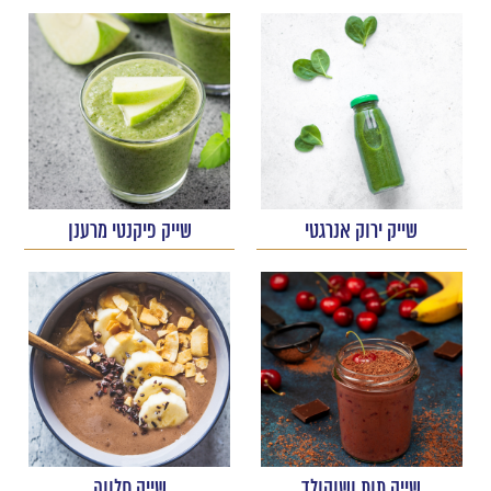
שייק ירוק אנרגטי
שייק פיקנטי מרענן
שייק תות ושוקולד
שייק חלווה