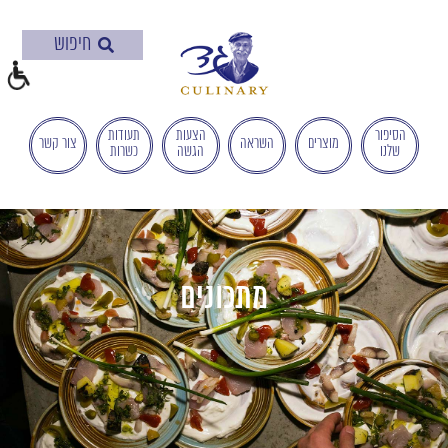
בְּאֲתָר
זֶה
מֻפְעֶלֶת
מַעֲרֶכֶת
"המרכז
הישראלי
הסיפור
הצעות
תעודות
מוצרים
השראה
צור קשר
שלנו
הגשה
כשרות
לְהַנְגָּשָׁת
אָתָרִים".
הַמְּסַיַּעַת
לִנְגִישׁוּת
הָאֲתָר.
לִפְתִיחַת
מתכונים
תַּפְרִיט
הֵנְּגִישׁוּת
לְחַץ
ALT+0