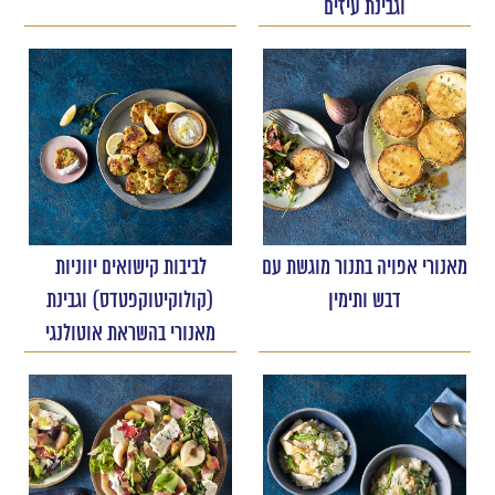
וגבינת עיזים
מאנורי אפויה בתנור מוגשת עם
לביבות קישואים יווניות
דבש ותימין
(קולוקיטוקפטדס) וגבינת
מאנורי בהשראת אוטולנגי