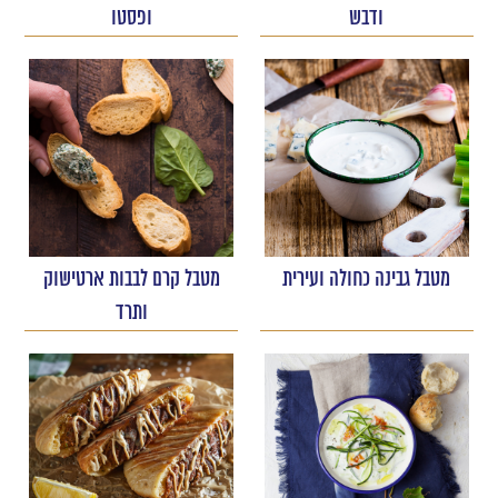
ודבש
ופסטו
מטבל גבינה כחולה ועירית
מטבל קרם לבבות ארטישוק
ותרד