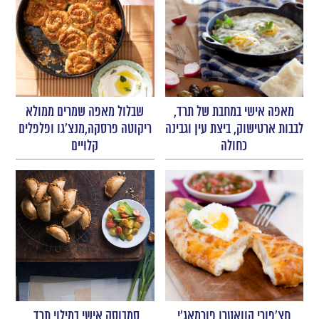
מאפה אישי במחבת של תרד,
שבלול מאפה שמרים ממולא
לבבות ארטישוק, ביצת עין וגבינה
ריקוטה פרסקה,מנצ'גו ופלפלים
כחולה
קלויים
חצ'פורי קוואטרו פורמאג'י
סמבוסק אישי במילוי תרד,