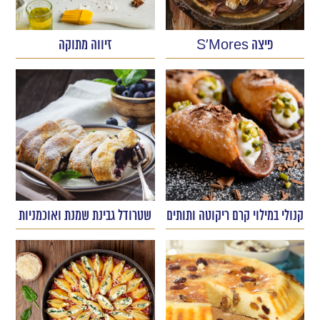
פיצה S’Mores
זיווה מתוקה
קנולי במילוי קרם ריקוטה ותותים
שטרודל גבינת שמנת ואוכמניות