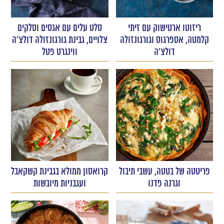
ריזוטו ארטישוק עם זיתי
סלט עלים עם אגסים וסלקים
קלמטה, אספרגוס וגורגונזולה
צלויים, גבינת גורגונזולה דולצ'ה
דולצ'ה
ווינגרט פטל
פריטטה של בטטה, עשבי תיבול
קרואסון ממולא בגבינת קשקאבל
וגרנה פדנו
ועגבניות מיובשות