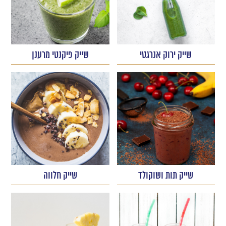
שייק ירוק אנרגטי
שייק פיקנטי מרענן
שייק תות ושוקולד
שייק חלווה