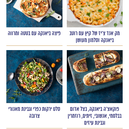
מק אנד צ'יז של קיץ עם רוטב
פיצה ביאנקה עם בטטה ומרווה
ביאנקה וסלמון מעושן
פוקאצ'ה ביאנקה, בצל אדום
סלט ירקות כפרי וגבינת מאנורי
בבלסמי, אנשובי, זיתים, רוזמרין
צרובה
וגבינת עיזים