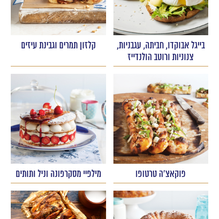
בייגל אבוקדו, חביתה, עגבניות,
קלזון תמרים וגבינת עיזים
צנוניות ורוטב הולנדייז
פוקאצ'ה טרטופו
מילפיי מסקרפונה וניל ותותים